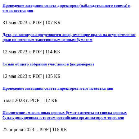
Проведение заседания совета директоров (наблюдательного совета) и
его повестка дня
31 мая 2023 г.
PDF | 107 КБ
Дата, на которую определяются лица, имеющие право на осуществление
прав по именным эмиссионным ценным бумагам
12 мая 2023 г.
PDF | 114 КБ
Созыв общего собрания участников (акционеров)
12 мая 2023 г.
PDF | 135 КБ
Проведение заседания совета директоров и его повестка дня
5 мая 2023 г.
PDF | 112 КБ
Исключение эмиссионных ценных бумаг эмитента из списка ценных
бумаг, допущенных к торгам российским организатором торговли
25 апреля 2023 г.
PDF | 116 КБ