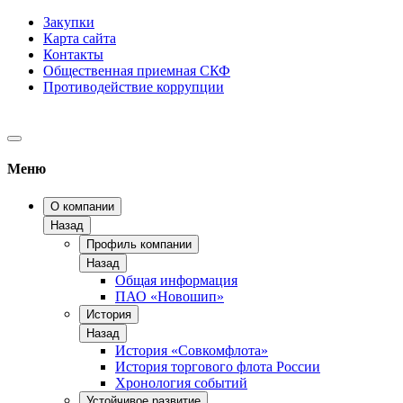
Закупки
Карта сайта
Контакты
Общественная приемная СКФ
Противодействие коррупции
Меню
О компании
Назад
Профиль компании
Назад
Общая информация
ПАО «Новошип»
История
Назад
История «Совкомфлота»
История торгового флота России
Хронология событий
Устойчивое развитие