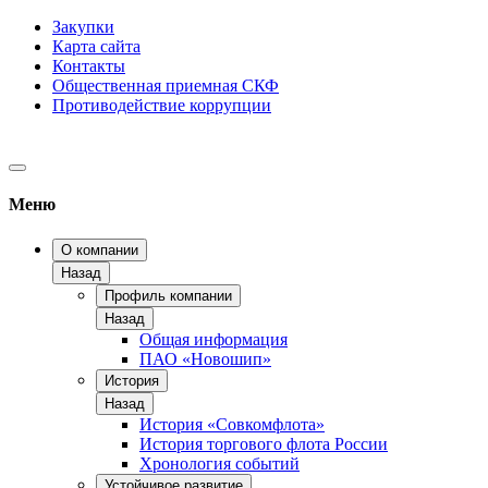
Закупки
Карта сайта
Контакты
Общественная приемная СКФ
Противодействие коррупции
Меню
О компании
Назад
Профиль компании
Назад
Общая информация
ПАО «Новошип»
История
Назад
История «Совкомфлота»
История торгового флота России
Хронология событий
Устойчивое развитие