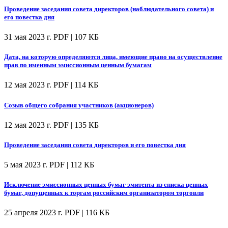
Проведение заседания совета директоров (наблюдательного совета) и
его повестка дня
31 мая 2023 г.
PDF | 107 КБ
Дата, на которую определяются лица, имеющие право на осуществление
прав по именным эмиссионным ценным бумагам
12 мая 2023 г.
PDF | 114 КБ
Созыв общего собрания участников (акционеров)
12 мая 2023 г.
PDF | 135 КБ
Проведение заседания совета директоров и его повестка дня
5 мая 2023 г.
PDF | 112 КБ
Исключение эмиссионных ценных бумаг эмитента из списка ценных
бумаг, допущенных к торгам российским организатором торговли
25 апреля 2023 г.
PDF | 116 КБ