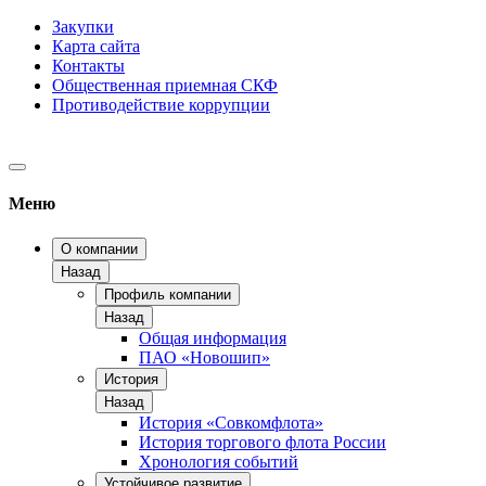
Закупки
Карта сайта
Контакты
Общественная приемная СКФ
Противодействие коррупции
Меню
О компании
Назад
Профиль компании
Назад
Общая информация
ПАО «Новошип»
История
Назад
История «Совкомфлота»
История торгового флота России
Хронология событий
Устойчивое развитие