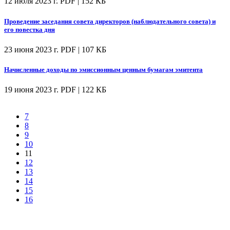
12 июля 2023 г.
PDF | 152 КБ
Проведение заседания совета директоров (наблюдательного совета) и
его повестка дня
23 июня 2023 г.
PDF | 107 КБ
Начисленные доходы по эмиссионным ценным бумагам эмитента
19 июня 2023 г.
PDF | 122 КБ
7
8
9
10
11
12
13
14
15
16