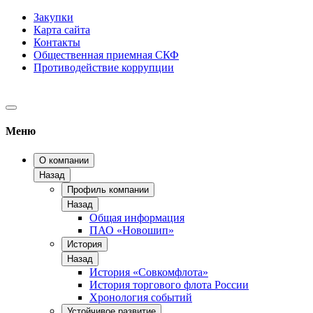
Закупки
Карта сайта
Контакты
Общественная приемная СКФ
Противодействие коррупции
Меню
О компании
Назад
Профиль компании
Назад
Общая информация
ПАО «Новошип»
История
Назад
История «Совкомфлота»
История торгового флота России
Хронология событий
Устойчивое развитие