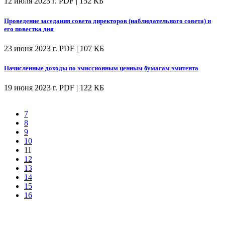
12 июля 2023 г.
PDF | 152 КБ
Проведение заседания совета директоров (наблюдательного совета) и
его повестка дня
23 июня 2023 г.
PDF | 107 КБ
Начисленные доходы по эмиссионным ценным бумагам эмитента
19 июня 2023 г.
PDF | 122 КБ
7
8
9
10
11
12
13
14
15
16