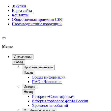
Закупки
Карта сайта
Контакты
Общественная приемная СКФ
Противодействие коррупции
Меню
О компании
Назад
Профиль компании
Назад
Общая информация
ПАО «Новошип»
История
Назад
История «Совкомфлота»
История торгового флота России
Хронология событий
Устойчивое развитие