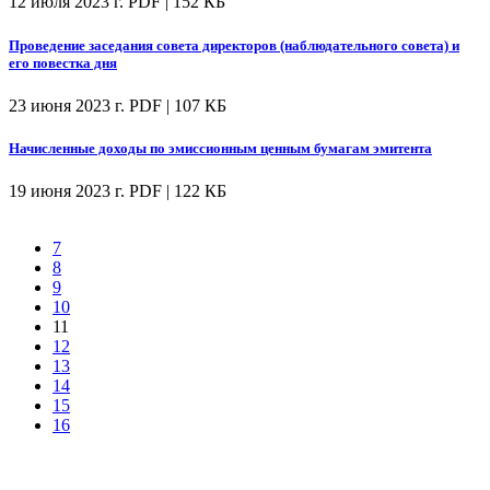
12 июля 2023 г.
PDF | 152 КБ
Проведение заседания совета директоров (наблюдательного совета) и
его повестка дня
23 июня 2023 г.
PDF | 107 КБ
Начисленные доходы по эмиссионным ценным бумагам эмитента
19 июня 2023 г.
PDF | 122 КБ
7
8
9
10
11
12
13
14
15
16