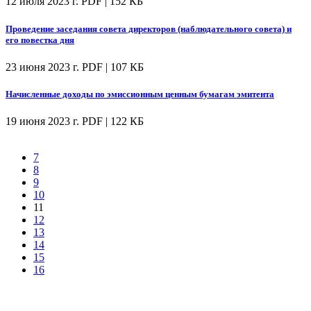
12 июля 2023 г.
PDF | 152 КБ
Проведение заседания совета директоров (наблюдательного совета) и
его повестка дня
23 июня 2023 г.
PDF | 107 КБ
Начисленные доходы по эмиссионным ценным бумагам эмитента
19 июня 2023 г.
PDF | 122 КБ
7
8
9
10
11
12
13
14
15
16