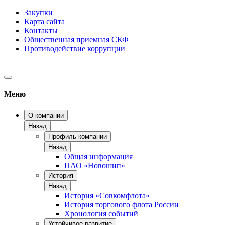
Закупки
Карта сайта
Контакты
Общественная приемная СКФ
Противодействие коррупции
Меню
О компании
Назад
Профиль компании
Назад
Общая информация
ПАО «Новошип»
История
Назад
История «Совкомфлота»
История торгового флота России
Хронология событий
Устойчивое развитие