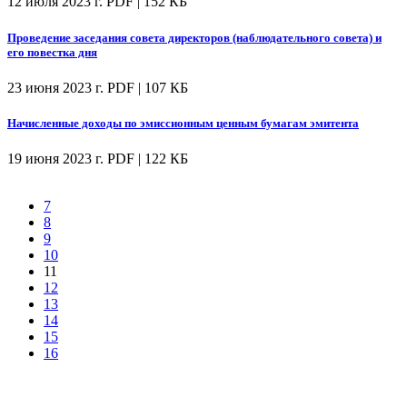
12 июля 2023 г.
PDF | 152 КБ
Проведение заседания совета директоров (наблюдательного совета) и
его повестка дня
23 июня 2023 г.
PDF | 107 КБ
Начисленные доходы по эмиссионным ценным бумагам эмитента
19 июня 2023 г.
PDF | 122 КБ
7
8
9
10
11
12
13
14
15
16