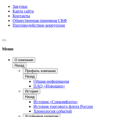
Закупки
Карта сайта
Контакты
Общественная приемная СКФ
Противодействие коррупции
Меню
О компании
Назад
Профиль компании
Назад
Общая информация
ПАО «Новошип»
История
Назад
История «Совкомфлота»
История торгового флота России
Хронология событий
Устойчивое развитие