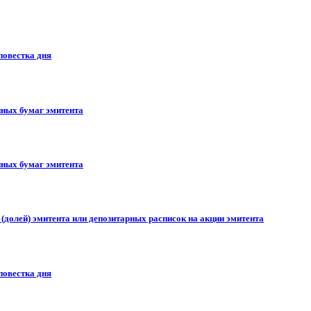
повестка дня
ных бумаг эмитента
ных бумаг эмитента
долей) эмитента или депозитарных расписок на акции эмитента
повестка дня