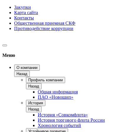
Закупки
Карта сайта
Контакты
Общественная приемная СКФ
Противодействие коррупции
Меню
О компании
Назад
Профиль компании
Назад
Общая информация
ПАО «Новошип»
История
Назад
История «Совкомфлота»
История торгового флота России
Хронология событий
Устойчивое развитие