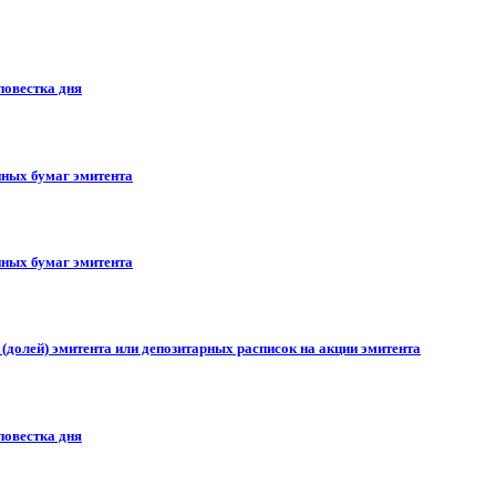
повестка дня
ных бумаг эмитента
ных бумаг эмитента
долей) эмитента или депозитарных расписок на акции эмитента
повестка дня