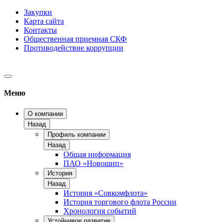
Закупки
Карта сайта
Контакты
Общественная приемная СКФ
Противодействие коррупции
Меню
О компании
Назад
Профиль компании
Назад
Общая информация
ПАО «Новошип»
История
Назад
История «Совкомфлота»
История торгового флота России
Хронология событий
Устойчивое развитие