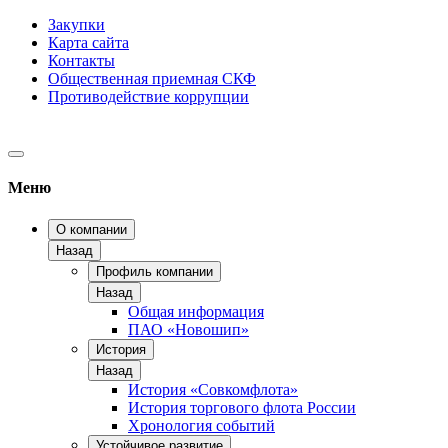
Закупки
Карта сайта
Контакты
Общественная приемная СКФ
Противодействие коррупции
Меню
О компании
Назад
Профиль компании
Назад
Общая информация
ПАО «Новошип»
История
Назад
История «Совкомфлота»
История торгового флота России
Хронология событий
Устойчивое развитие