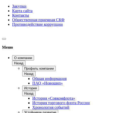
Закупки
Карта сайта
Контакты
Общественная приемная СКФ
Противодействие коррупции
Меню
О компании
Назад
Профиль компании
Назад
Общая информация
ПАО «Новошип»
История
Назад
История «Совкомфлота»
История торгового флота России
Хронология событий
Устойчивое развитие