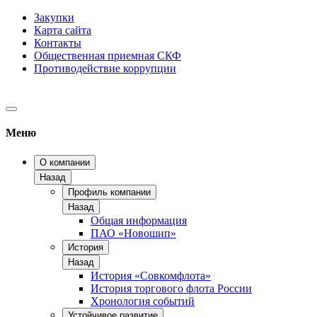
Закупки
Карта сайта
Контакты
Общественная приемная СКФ
Противодействие коррупции
Меню
О компании
Назад
Профиль компании
Назад
Общая информация
ПАО «Новошип»
История
Назад
История «Совкомфлота»
История торгового флота России
Хронология событий
Устойчивое развитие