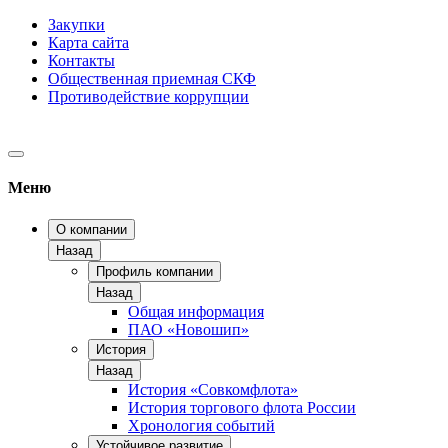
Закупки
Карта сайта
Контакты
Общественная приемная СКФ
Противодействие коррупции
Меню
О компании
Назад
Профиль компании
Назад
Общая информация
ПАО «Новошип»
История
Назад
История «Совкомфлота»
История торгового флота России
Хронология событий
Устойчивое развитие