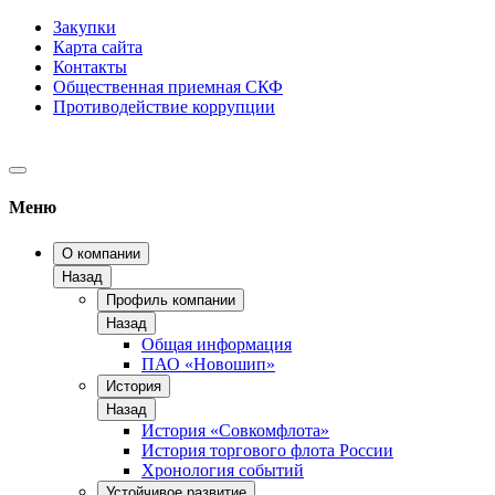
Закупки
Карта сайта
Контакты
Общественная приемная СКФ
Противодействие коррупции
Меню
О компании
Назад
Профиль компании
Назад
Общая информация
ПАО «Новошип»
История
Назад
История «Совкомфлота»
История торгового флота России
Хронология событий
Устойчивое развитие