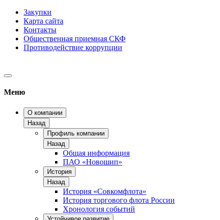
Закупки
Карта сайта
Контакты
Общественная приемная СКФ
Противодействие коррупции
Меню
О компании
Назад
Профиль компании
Назад
Общая информация
ПАО «Новошип»
История
Назад
История «Совкомфлота»
История торгового флота России
Хронология событий
Устойчивое развитие