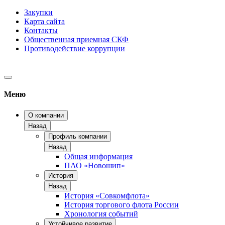
Закупки
Карта сайта
Контакты
Общественная приемная СКФ
Противодействие коррупции
Меню
О компании
Назад
Профиль компании
Назад
Общая информация
ПАО «Новошип»
История
Назад
История «Совкомфлота»
История торгового флота России
Хронология событий
Устойчивое развитие