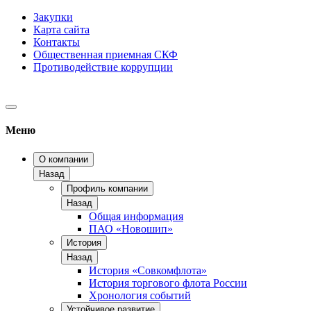
Закупки
Карта сайта
Контакты
Общественная приемная СКФ
Противодействие коррупции
Меню
О компании
Назад
Профиль компании
Назад
Общая информация
ПАО «Новошип»
История
Назад
История «Совкомфлота»
История торгового флота России
Хронология событий
Устойчивое развитие