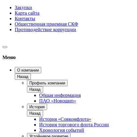
Закупки
Карта сайта
Контакты
Общественная приемная СКФ
Противодействие коррупции
Меню
О компании
Назад
Профиль компании
Назад
Общая информация
ПАО «Новошип»
История
Назад
История «Совкомфлота»
История торгового флота России
Хронология событий
Устойчивое развитие