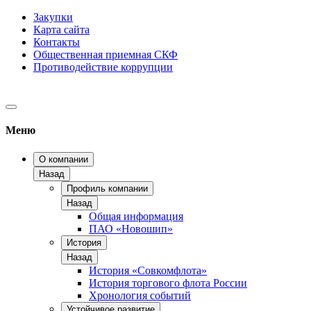
Закупки
Карта сайта
Контакты
Общественная приемная СКФ
Противодействие коррупции
Меню
О компании
Назад
Профиль компании
Назад
Общая информация
ПАО «Новошип»
История
Назад
История «Совкомфлота»
История торгового флота России
Хронология событий
Устойчивое развитие