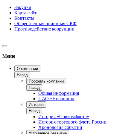
Закупки
Карта сайта
Контакты
Общественная приемная СКФ
Противодействие коррупции
Меню
О компании
Назад
Профиль компании
Назад
Общая информация
ПАО «Новошип»
История
Назад
История «Совкомфлота»
История торгового флота России
Хронология событий
Устойчивое развитие