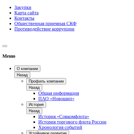
Закупки
Карта сайта
Контакты
Общественная приемная СКФ
Противодействие коррупции
Меню
О компании
Назад
Профиль компании
Назад
Общая информация
ПАО «Новошип»
История
Назад
История «Совкомфлота»
История торгового флота России
Хронология событий
Устойчивое развитие