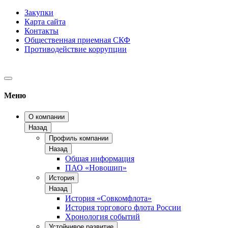
Закупки
Карта сайта
Контакты
Общественная приемная СКФ
Противодействие коррупции
Меню
О компании
Назад
Профиль компании
Назад
Общая информация
ПАО «Новошип»
История
Назад
История «Совкомфлота»
История торгового флота России
Хронология событий
Устойчивое развитие