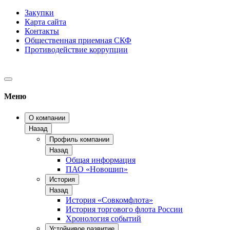
Закупки
Карта сайта
Контакты
Общественная приемная СКФ
Противодействие коррупции
Меню
О компании
Назад
Профиль компании
Назад
Общая информация
ПАО «Новошип»
История
Назад
История «Совкомфлота»
История торгового флота России
Хронология событий
Устойчивое развитие