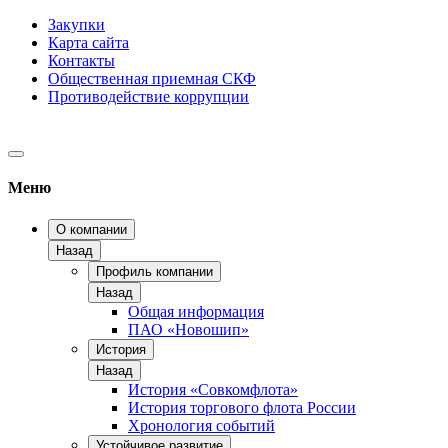
Закупки
Карта сайта
Контакты
Общественная приемная СКФ
Противодействие коррупции
Меню
О компании
Назад
Профиль компании
Назад
Общая информация
ПАО «Новошип»
История
Назад
История «Совкомфлота»
История торгового флота России
Хронология событий
Устойчивое развитие