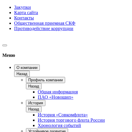
Закупки
Карта сайта
Контакты
Общественная приемная СКФ
Противодействие коррупции
Меню
О компании
Назад
Профиль компании
Назад
Общая информация
ПАО «Новошип»
История
Назад
История «Совкомфлота»
История торгового флота России
Хронология событий
Устойчивое развитие