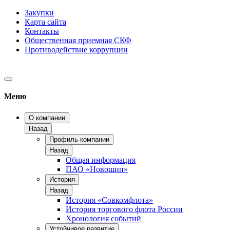
Закупки
Карта сайта
Контакты
Общественная приемная СКФ
Противодействие коррупции
Меню
О компании
Назад
Профиль компании
Назад
Общая информация
ПАО «Новошип»
История
Назад
История «Совкомфлота»
История торгового флота России
Хронология событий
Устойчивое развитие