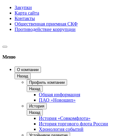
Закупки
Карта сайта
Контакты
Общественная приемная СКФ
Противодействие коррупции
Меню
О компании
Назад
Профиль компании
Назад
Общая информация
ПАО «Новошип»
История
Назад
История «Совкомфлота»
История торгового флота России
Хронология событий
Устойчивое развитие