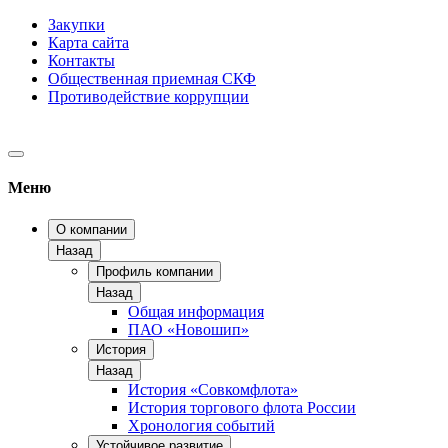
Закупки
Карта сайта
Контакты
Общественная приемная СКФ
Противодействие коррупции
Меню
О компании
Назад
Профиль компании
Назад
Общая информация
ПАО «Новошип»
История
Назад
История «Совкомфлота»
История торгового флота России
Хронология событий
Устойчивое развитие