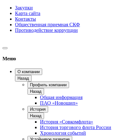
Закупки
Карта сайта
Контакты
Общественная приемная СКФ
Противодействие коррупции
Меню
О компании
Назад
Профиль компании
Назад
Общая информация
ПАО «Новошип»
История
Назад
История «Совкомфлота»
История торгового флота России
Хронология событий
Устойчивое развитие