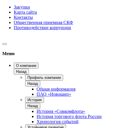
Закупки
Карта сайта
Контакты
Общественная приемная СКФ
Противодействие коррупции
Меню
О компании
Назад
Профиль компании
Назад
Общая информация
ПАО «Новошип»
История
Назад
История «Совкомфлота»
История торгового флота России
Хронология событий
Устойчивое развитие