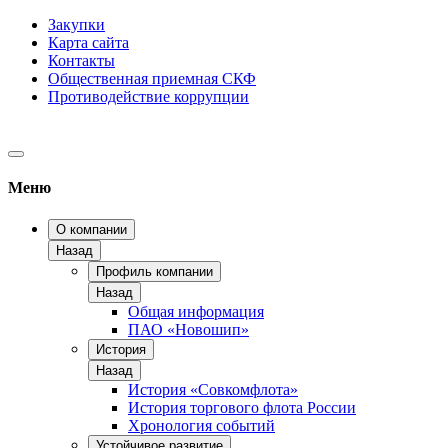
Закупки
Карта сайта
Контакты
Общественная приемная СКФ
Противодействие коррупции
Меню
О компании
Назад
Профиль компании
Назад
Общая информация
ПАО «Новошип»
История
Назад
История «Совкомфлота»
История торгового флота России
Хронология событий
Устойчивое развитие