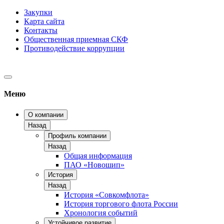
Закупки
Карта сайта
Контакты
Общественная приемная СКФ
Противодействие коррупции
Меню
О компании
Назад
Профиль компании
Назад
Общая информация
ПАО «Новошип»
История
Назад
История «Совкомфлота»
История торгового флота России
Хронология событий
Устойчивое развитие