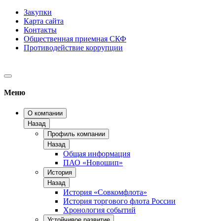
Закупки
Карта сайта
Контакты
Общественная приемная СКФ
Противодействие коррупции
Меню
О компании
Назад
Профиль компании
Назад
Общая информация
ПАО «Новошип»
История
Назад
История «Совкомфлота»
История торгового флота России
Хронология событий
Устойчивое развитие