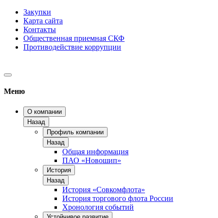
Закупки
Карта сайта
Контакты
Общественная приемная СКФ
Противодействие коррупции
Меню
О компании
Назад
Профиль компании
Назад
Общая информация
ПАО «Новошип»
История
Назад
История «Совкомфлота»
История торгового флота России
Хронология событий
Устойчивое развитие