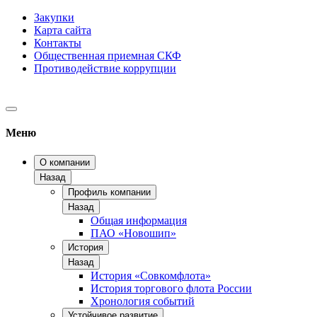
Закупки
Карта сайта
Контакты
Общественная приемная СКФ
Противодействие коррупции
Меню
О компании
Назад
Профиль компании
Назад
Общая информация
ПАО «Новошип»
История
Назад
История «Совкомфлота»
История торгового флота России
Хронология событий
Устойчивое развитие