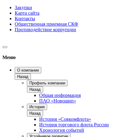
Закупки
Карта сайта
Контакты
Общественная приемная СКФ
Противодействие коррупции
Меню
О компании
Назад
Профиль компании
Назад
Общая информация
ПАО «Новошип»
История
Назад
История «Совкомфлота»
История торгового флота России
Хронология событий
Устойчивое развитие