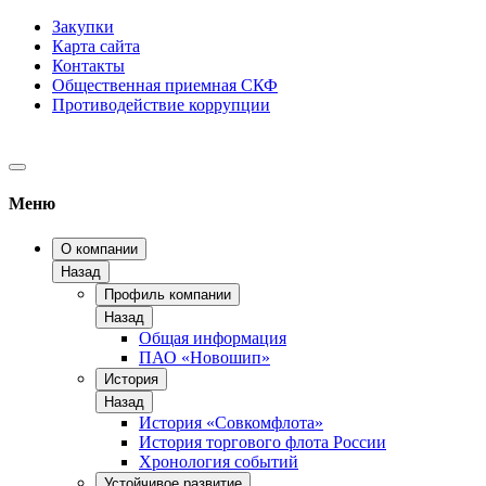
Закупки
Карта сайта
Контакты
Общественная приемная СКФ
Противодействие коррупции
Меню
О компании
Назад
Профиль компании
Назад
Общая информация
ПАО «Новошип»
История
Назад
История «Совкомфлота»
История торгового флота России
Хронология событий
Устойчивое развитие