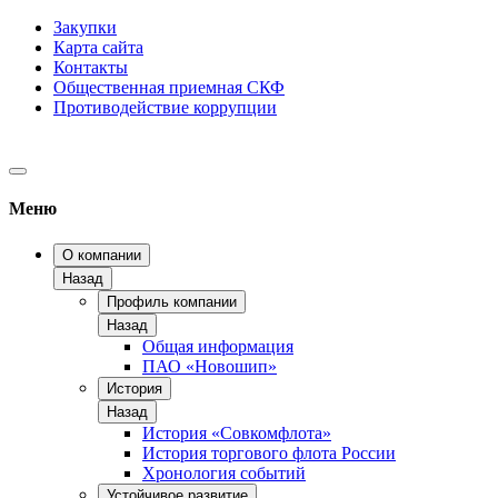
Закупки
Карта сайта
Контакты
Общественная приемная СКФ
Противодействие коррупции
Меню
О компании
Назад
Профиль компании
Назад
Общая информация
ПАО «Новошип»
История
Назад
История «Совкомфлота»
История торгового флота России
Хронология событий
Устойчивое развитие