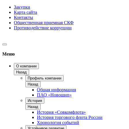
Закупки
Карта сайта
Контакты
Общественная приемная СКФ
Противодействие коррупции
Меню
О компании
Назад
Профиль компании
Назад
Общая информация
ПАО «Новошип»
История
Назад
История «Совкомфлота»
История торгового флота России
Хронология событий
Устойчивое развитие