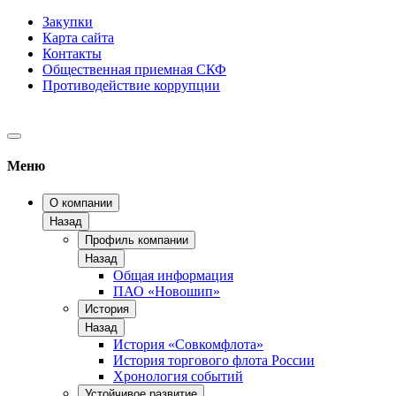
Закупки
Карта сайта
Контакты
Общественная приемная СКФ
Противодействие коррупции
Меню
О компании
Назад
Профиль компании
Назад
Общая информация
ПАО «Новошип»
История
Назад
История «Совкомфлота»
История торгового флота России
Хронология событий
Устойчивое развитие