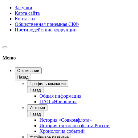
Закупки
Карта сайта
Контакты
Общественная приемная СКФ
Противодействие коррупции
Меню
О компании
Назад
Профиль компании
Назад
Общая информация
ПАО «Новошип»
История
Назад
История «Совкомфлота»
История торгового флота России
Хронология событий
Устойчивое развитие