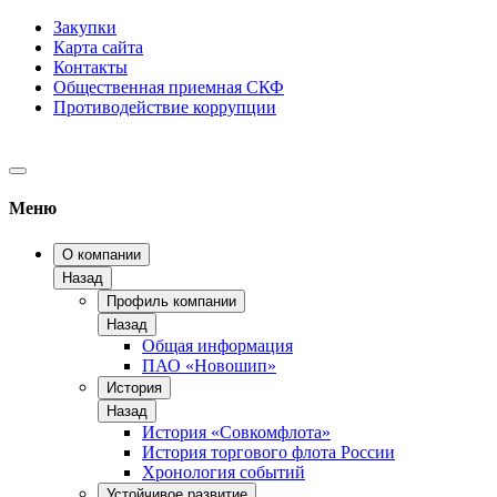
Закупки
Карта сайта
Контакты
Общественная приемная СКФ
Противодействие коррупции
Меню
О компании
Назад
Профиль компании
Назад
Общая информация
ПАО «Новошип»
История
Назад
История «Совкомфлота»
История торгового флота России
Хронология событий
Устойчивое развитие