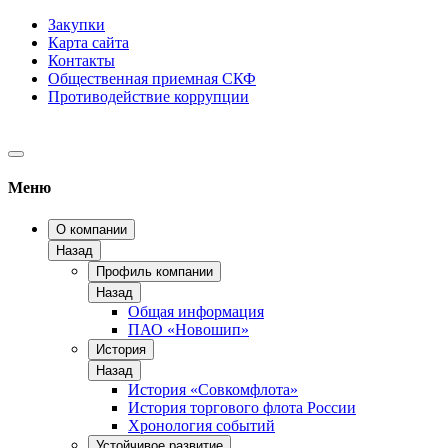
Закупки
Карта сайта
Контакты
Общественная приемная СКФ
Противодействие коррупции
Меню
О компании
Назад
Профиль компании
Назад
Общая информация
ПАО «Новошип»
История
Назад
История «Совкомфлота»
История торгового флота России
Хронология событий
Устойчивое развитие