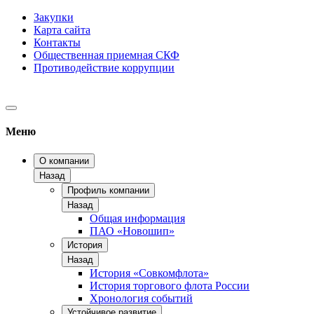
Закупки
Карта сайта
Контакты
Общественная приемная СКФ
Противодействие коррупции
Меню
О компании
Назад
Профиль компании
Назад
Общая информация
ПАО «Новошип»
История
Назад
История «Совкомфлота»
История торгового флота России
Хронология событий
Устойчивое развитие