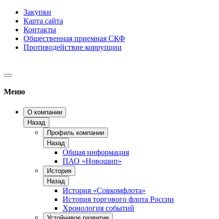
Закупки
Карта сайта
Контакты
Общественная приемная СКФ
Противодействие коррупции
Меню
О компании
Назад
Профиль компании
Назад
Общая информация
ПАО «Новошип»
История
Назад
История «Совкомфлота»
История торгового флота России
Хронология событий
Устойчивое развитие