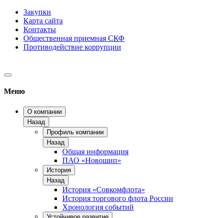
Закупки
Карта сайта
Контакты
Общественная приемная СКФ
Противодействие коррупции
Меню
О компании
Назад
Профиль компании
Назад
Общая информация
ПАО «Новошип»
История
Назад
История «Совкомфлота»
История торгового флота России
Хронология событий
Устойчивое развитие