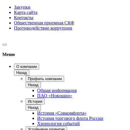
Закупки
Карта сайта
Контакты
Общественная приемная СКФ
Противодействие коррупции
Меню
О компании
Назад
Профиль компании
Назад
Общая информация
ПАО «Новошип»
История
Назад
История «Совкомфлота»
История торгового флота России
Хронология событий
Устойчивое развитие