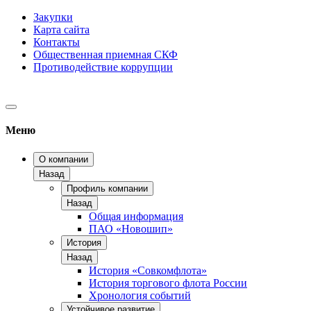
Закупки
Карта сайта
Контакты
Общественная приемная СКФ
Противодействие коррупции
Меню
О компании
Назад
Профиль компании
Назад
Общая информация
ПАО «Новошип»
История
Назад
История «Совкомфлота»
История торгового флота России
Хронология событий
Устойчивое развитие