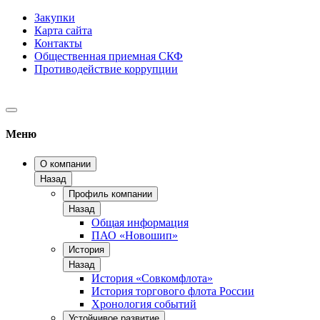
Закупки
Карта сайта
Контакты
Общественная приемная СКФ
Противодействие коррупции
Меню
О компании
Назад
Профиль компании
Назад
Общая информация
ПАО «Новошип»
История
Назад
История «Совкомфлота»
История торгового флота России
Хронология событий
Устойчивое развитие