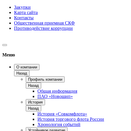
Закупки
Карта сайта
Контакты
Общественная приемная СКФ
Противодействие коррупции
Меню
О компании
Назад
Профиль компании
Назад
Общая информация
ПАО «Новошип»
История
Назад
История «Совкомфлота»
История торгового флота России
Хронология событий
Устойчивое развитие